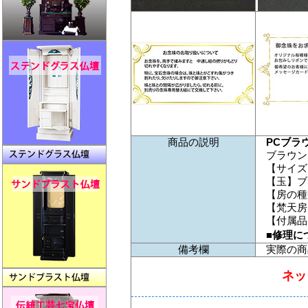
商品の説明
PCブラ
ブラウン
【サイズ
【玉】ブ
【房の種
【梵天房
【付属品
■修理に
備考欄
実際の商
ネッ