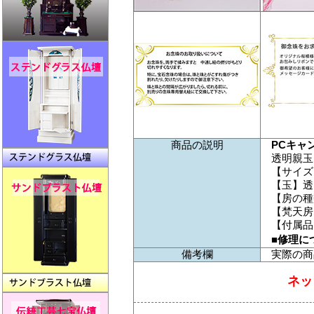
商品の説明
PCキャ
透明親玉
【サイズ
【玉】透
【房の種
【梵天房
【付属品
■修理に
備考欄
実際の商
ネッ