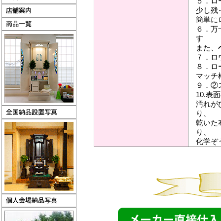
５．ロ
少し残
簡単に
６．万
す
また、
７．ロ
８．ロ
マッチ
９．②
10.
汚れが
り、
乾いた
り、
化学ぞ