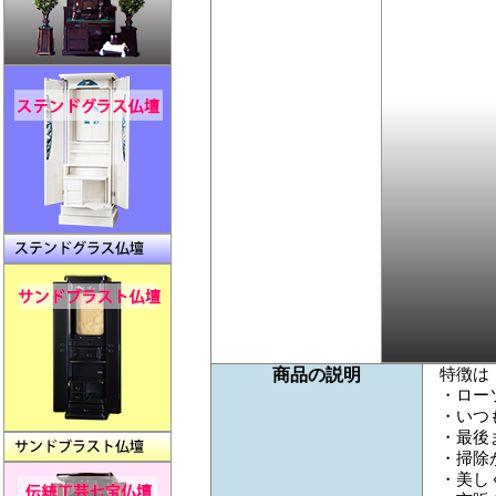
特徴は
商品の説明
・ロー
・いつ
・最後
・掃除
・美し