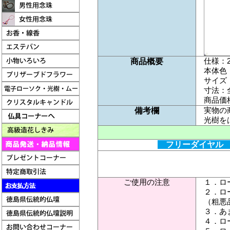
仕様：
商品概要
本体色
サイズ
寸法：全
商品価格
実物の
備考欄
光樹を
フリーダイヤル 0
ご使用の注意
１．ロ
２．ロ
（粗悪
３．あ
４．ロ