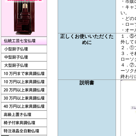
・市販
・
キャ
い。
・どの
・ロー
・オー
１．⑤
正しくお使いいただくた
外して
めに
２．①
３．そ
ローソ
４．⑦
ーソク
終わり
説明書