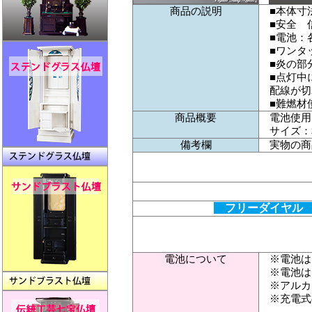
商品の説明
■本体寸
■安全 
■電池：
■ワンタ
■炎の部
■点灯中
配線が切
■難燃材
商品概要
電池使用
サイズ：
備考欄
実物の商
フリーダイヤル 0
電池について
※電池は
※電池は
※アルカ
※充電式