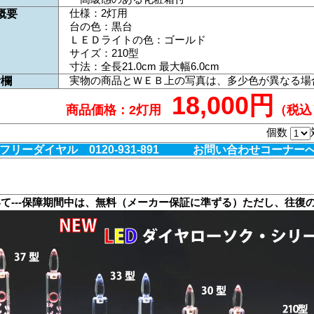
仕様：2灯用
概要
台の色：黒台
ＬＥＤライトの色：ゴールド
サイズ：210型
寸法：全長21.0cm 最大幅6.0cm
実物の商品とＷＥＢ上の写真は、多少色が異なる場
考欄
18,000円
商品価格：2灯用
（税込
個数
リーダイヤル 0120-931-891 お問い合わせコーナー
いて---保障期間中は、無料（メーカー保証に準ずる）ただし、往復