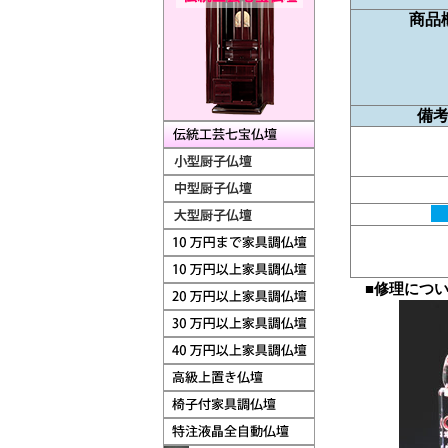
商品
備
フ
■修理につ