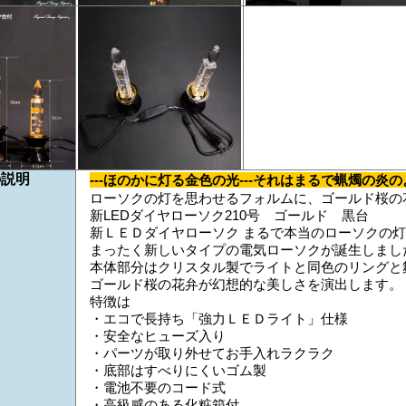
の説明
---ほのかに灯る金色の光---それはまるで蝋燭の炎の
ローソクの灯を思わせるフォルムに、ゴールド桜の
新LEDダイヤローソク210号 ゴールド 黒台
新ＬＥＤダイヤローソク まるで本当のローソクの
まったく新しいタイプの電気ローソクが誕生しまし
本体部分はクリスタル製でライトと同色のリングと
ゴールド桜の花弁が幻想的な美しさを演出します。
特徴は
・エコで長持ち「強力ＬＥＤライト」仕様
・安全なヒューズ入り
・パーツが取り外せてお手入れラクラク
・底部はすべりにくいゴム製
・電池不要のコード式
・高級感のある化粧箱付