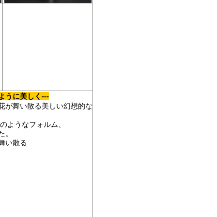
ように美しく---
花が舞い散る美しい幻想的な
灯のようなフォルム、
た。
舞い散る