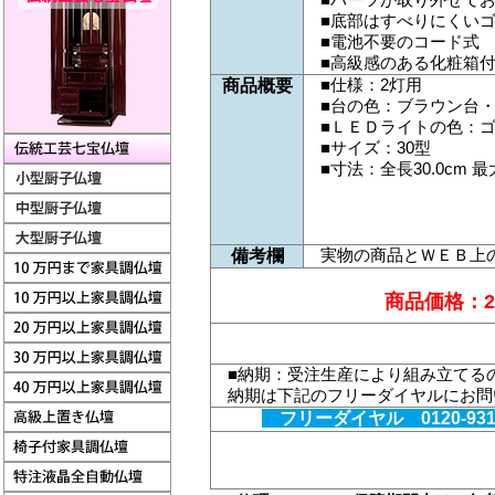
■底部はすべりにくい
■電池不要のコード式
■高級感のある化粧箱
■仕様：2灯用
商品概要
■台の色：ブラウン台
■ＬＥＤライトの色：
■サイズ：30型
■寸法：全長30.0cm 最
実物の商品とＷＥＢ上
備考欄
商品価格：
■納期：受注生産により組み立てる
納期は下記のフリーダイヤルにお問
フリーダイヤル 0120-9