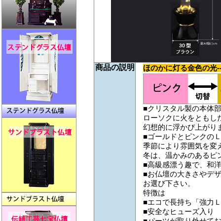
商品の説明
ほのかに灯る金色の光-
■クリスタル製の本体
ローソクに火をともし
幻想的に浮かび上がり
■ゴールドとピンクの
季節により雰囲気を変
冬は、温かみのあるピ
■高級感漂う趣で、和
■お仏壇の大きさやデ
お選び下さい。
特徴は
■エコで長持ち「強力
■安全なヒューズ入り
■パーツが取り外せて